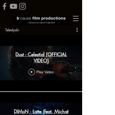
Teledyski
Dust - Celestial [OFFICIAL
VIDEO]
Play Video
DIMoN - Latte (feat. Michał