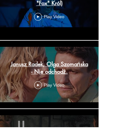
"Fox" Król)
Play Video
Janusz Radek, Olga Szomańska
- Nie odchodź.
Play Video
Robert Cichy feat. Ewelina Flinta